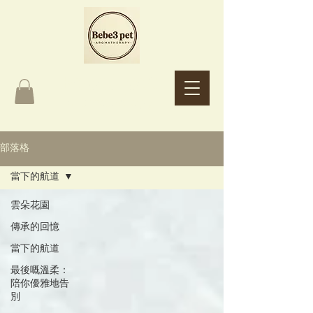
Bebe3 pet
Aromatherapy
部落格
當下的航道
雲朵花園
傳承的回憶
當下的航道
最後嘅溫柔：
陪你優雅地告
別