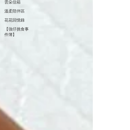
雲朵信箱
溫柔陪伴區
花花回憶錄
【強仔挑食事
件簿】