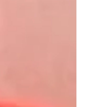
神狀態有很大的幫助。 起初，花花經常瀨尿，我們
需要重新適應這一切。但我們深知，這就像老人家
年紀大了會失禁一樣，他們自己也不想這樣，卻又
無法處理。作為照顧者，我們努力不因為麻煩而給
他們施加壓力。 尋找解決方案 既然找不到病因，我
們就開始尋找解決方法——幫花花穿尿片。這樣簡
單的措施，卻有效地解決了瀨尿的困擾，讓家裡恢
復了乾淨。除了需要穿尿片，花花依然是一個能走
能跑、樂觀又乖巧的小朋友。我們如常用愛包容她
每一個老去的步伐。 照顧老病毛孩的心路歷程 在這
段照顧花花的旅程中，我們學會了很多。每一次的
挑戰都是一次成長的機會。我們開始更加了解她的
需求，並學會如何更好地與她溝通。這不僅是對花
花的照顧，更是對我們自身情感的洗禮。 我們的心
中充滿了對花花的愛，這份愛讓我們在面對困難
時，依然能夠保持堅強。即使有時候感到無助，我
們也會想起那些美好的回憶，讓自己重新振作起
來。 如何選擇合適的尿片..