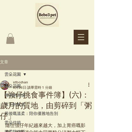
Bebe3 pet
Aromatherapy
文章
雲朵花園
stbcchan
雲朵花園
6月26日
讀畢需時 1 分鐘
【強仔挑食事件簿】(六)：
傳承的回憶
歲月的質地，由剪碎到「粥
當下的航道
最後嘅溫柔：陪你優雅地告別
仔」
雲朵信箱
隨住強仔年紀越來越大，加上胃癌嘅影