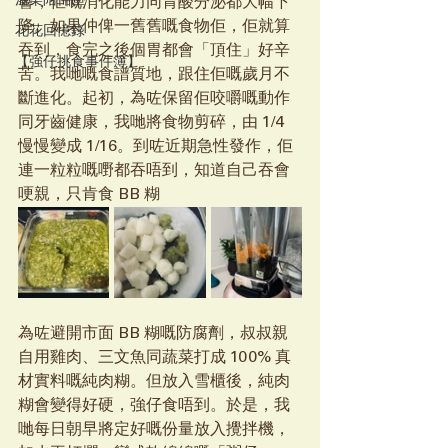
溫柔陪伴區
響，佢嘅消化能力同胃酸分泌都大幅下
降。如果仲俾一舊舊嘅食物佢，佢就算
花花回憶錄
吞到，食完之後個胃都會「頂住」好辛
【強仔挑食事件簿】
苦。我哋嘅食譜質地，跟住佢嘅歲月不
斷進化。起初，為咗保留佢咬嚼嘅動作
同牙齒健康，我哋將食物剪碎，由 1/4 
慢慢變成 1/16。到咗近期急性發作，佢
連一粒粒嘅嘢都吞唔到，知道自己吞會
哽親，只肯食 BB 糊
為咗避開市面 BB 糊嘅防腐劑，叔叔親
自用雞肉、三文魚同蔬菜打成 100% 真
材實料嘅純肉糊。但放入雪櫃後，純肉
糊會變得好硬，強仔食唔到。於是，我
哋每日朝早將定好嘅份量放入攪拌機，