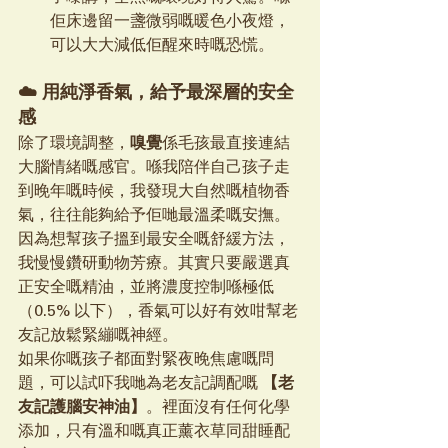
佢床邊留一盞微弱嘅暖色小夜燈，
可以大大減低佢醒來時嘅恐慌。
☁️ 用純淨香氣，給予最深層的安全
感
除了環境調整，
嗅覺
係毛孩最直接連結
大腦情緒嘅感官。喺我陪伴自己孩子走
到晚年嘅時候，我發現大自然嘅植物香
氣，往往能夠給予佢哋最溫柔嘅安撫。
因為想幫孩子搵到最安全嘅舒緩方法，
我慢慢鑽研動物芳療。其實只要嚴選真
正安全嘅精油，並將濃度控制喺極低
（0.5% 以下），香氣可以好有效咁幫老
友記放鬆緊繃嘅神經。
如果你嘅孩子都面對緊夜晚焦慮嘅問
題，可以試吓我哋為老友記調配嘅 
【老
友記護腦安神油】
。裡面沒有任何化學
添加，只有溫和嘅真正薰衣草同甜睡配