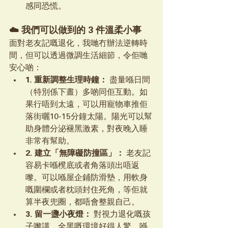
感同恐慌。
☁️ 我們可以做到的 3 件溫柔小事
面對老友記嘅退化，我哋冇辦法逆轉時
間，但可以透過微調生活細節，令佢哋
安心啲：
1. 重新調整生理時鐘：
 盡量喺日間
（特別係下晝）多啲同佢互動。如
果行唔到太遠，可以用寵物車推佢
落街曬10-15分鐘太陽。陽光可以幫
助身體分泌褪黑激素，對夜晚入睡
非常有幫助。
2. 建立「無障礙防撞區」：
 老友記
容易卡喺櫈底或者角落頭出唔返
嚟。可以喺屋企鋪防滑墊，用軟身
嘅圍欄或者枕頭封住死角，等佢就
算半夜兜圈，都唔會整親自己。
3. 留一盞小夜燈：
 對視力退化嘅孩
子嚟講，全黑嘅環境好得人驚。喺