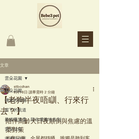
Bebe3 pet
Aromatherapy
文章
雲朵花園
stbcchan
雲朵花園
6月18日
讀畢需時 2 分鐘
【老狗半夜唔瞓、行來行
傳承的回憶
去？】
當下的航道
最後嘅溫柔：陪你優雅地告別
陪伴高齡犬日夜顛倒與焦慮的溫
雲朵信箱
柔對策
半夜三更，全屋都靜晒，唯獨是聽到客