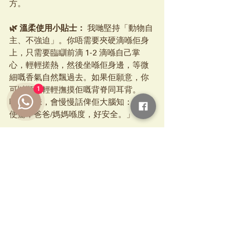
方。
🌿 溫柔使用小貼士：
 我哋堅持「動物自
主、不強迫」。你唔需要夾硬滴喺佢身
上，只需要臨瞓前滴 1-2 滴喺自己掌
心，輕輕搓熱，然後坐喺佢身邊，等微
細嘅香氣自然飄過去。如果佢願意，你
1
可以順便輕輕撫摸佢嘅背脊同耳背。
呢個氣味，會慢慢話俾佢大腦知：「唔
使驚，爸爸/媽媽喺度，好安全。」
☁️ 照顧路上，我們互相撐住
見到孩子慢慢老去，係每一個家長必經
嘅心碎過程。
辛苦晒，你已經做得好
好，容許自己有覺得攰嘅時候。
最後嘅溫柔：陪你優雅地告別
溫柔陪伴區