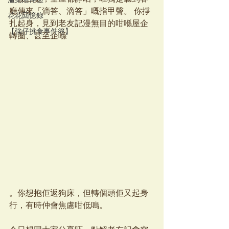
溫柔陪伴區
廳傳來「滴答、滴答」嘅指甲聲。 你掙
花花回憶錄
扎起身，見到老友記漫無目的咁喺屋企
【強仔挑食事件簿】
轉圈、甚至企喺
。你想抱佢返狗床，但轉個頭佢又起身
行，有時仲會焦慮咁低嗚。