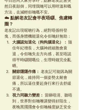
今日想同大家分享吓，點解老友記會突
然日夜顛倒，同埋我哋可以用咩溫和嘅
方法，去減輕佢哋嘅不安。
☁️ 點解老友記會半夜唔瞓、焦慮轉
圈？
老友記出現呢啲行為，絕對唔係特登
曳，而係身體機能退化令佢哋好無助：
大腦認知退化（狗狗腦退化）：
 隨
住年紀增長，大腦神經細胞會衰
退，令佢哋失去方向感，甚至唔認
得平時瞓開嘅位，生理時鐘完全亂
晒。
關節隱隱作痛：
 老友記可能因為關
節退化，維持同一個姿勢太耐會
痛，所以逼住要起身行來行去舒緩
不適。
視力同聽力變差：
 當睇唔清、聽唔
到，世界對佢哋嚟講變得好陌生，
夜晚黑鼆鼆會令佢哋極度缺乏安全