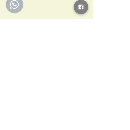
留言
撰寫留言......
【花花回憶錄 (二)】從急
【花花回憶錄 (