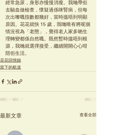
經常急尿，身形亦慢慢消瘦。我哋帶佢
去驗血做檢查，懷疑過係咪腎病，但每
次出嚟嘅指數都幾好，當時搵唔到明顯
原因。花花就快 15 歲，我哋唯有將呢個
情況視為「老態」，覺得老人家多啲生
理轉變都係自然嘅。既然暫時搵唔到根
源，我哋就選擇接受，繼續開開心心咁
陪佢生活。
花花回憶錄
當下的航道
查看全部
最新文章