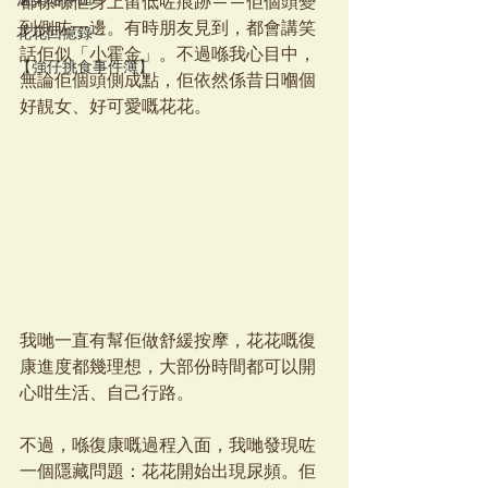
溫柔陪伴區
都係喺佢身上留低咗痕跡——佢個頭變
到側咗一邊。有時朋友見到，都會講笑
花花回憶錄
話佢似「小霍金」。不過喺我心目中，
【強仔挑食事件簿】
無論佢個頭側成點，佢依然係昔日嗰個
好靚女、好可愛嘅花花。
我哋一直有幫佢做舒緩按摩，花花嘅復
康進度都幾理想，大部份時間都可以開
心咁生活、自己行路。
不過，喺復康嘅過程入面，我哋發現咗
一個隱藏問題：花花開始出現尿頻。佢