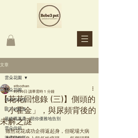
Bebe3 pet
Aromatherapy
文章
雲朵花園
stbcchan
雲朵花園
6月29日
讀畢需時 1 分鐘
【花花回憶錄 (三)】側頭的
傳承的回憶
「小霍金」，與尿頻背後的
當下的航道
最後嘅溫柔：陪你優雅地告別
未解之謎
雲朵信箱
雖然花花成功企得返起身，但呢場大病