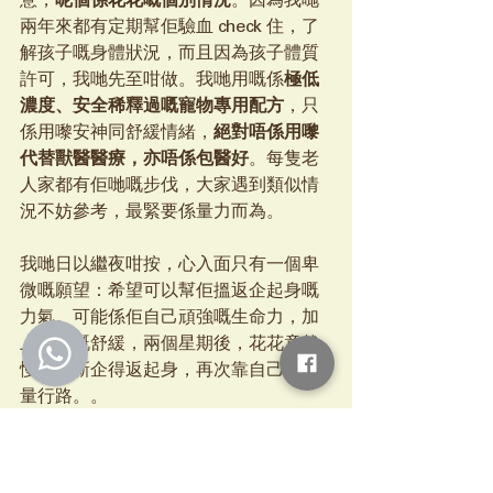
意，
呢個係花花嘅個別情況
。因為我哋
兩年來都有定期幫佢驗血 check 住，了
解孩子嘅身體狀況，而且因為孩子體質
許可，我哋先至咁做。我哋用嘅係
極低
濃度、安全稀釋過嘅寵物專用配方
，只
係用嚟安神同舒緩情緒，
絕對唔係用嚟
代替獸醫醫療，亦唔係包醫好
。每隻老
人家都有佢哋嘅步伐，大家遇到類似情
況不妨參考，最緊要係量力而為。
我哋日以繼夜咁按，心入面只有一個卑
微嘅願望：希望可以幫佢搵返企起身嘅
力氣。可能係佢自己頑強嘅生命力，加
上適當嘅舒緩，兩個星期後，花花竟然
慢慢重新企得返起身，再次靠自己嘅力
量行路。。
花花回憶錄