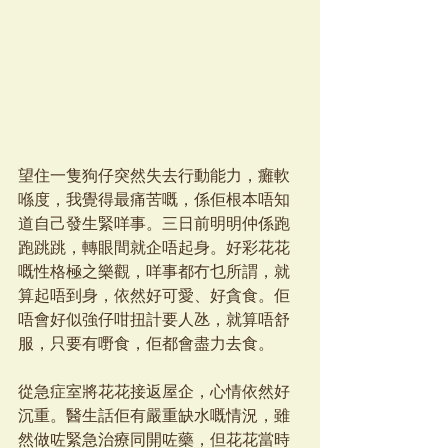
望住一隻狗仔突然失去行動能力，癱軟
喺度，我覺得最痛苦嘅，係佢根本唔知
道自己發生緊咩事。三日前明明仲係跑
跑跳跳，轉眼間就企唔起身。好彩花花
嘅性格極之樂觀，咩事都冇乜所謂，就
算起唔到身，依然好可愛、好貪食。佢
唔會好似強仔咁扭計要人氹，就算唔舒
服，只要有嘢食，佢都會盡力去食。
從急症室將花花接返屋企，心情依然好
沉重。醫生話佢有嚴重缺水嘅情況，雖
然做咗緊急治療同開咗藥，但花花當時