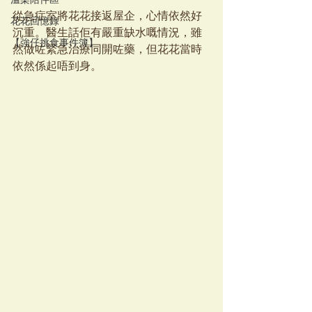
溫柔陪伴區
從急症室將花花接返屋企，心情依然好
花花回憶錄
沉重。醫生話佢有嚴重缺水嘅情況，雖
【強仔挑食事件簿】
然做咗緊急治療同開咗藥，但花花當時
依然係起唔到身。