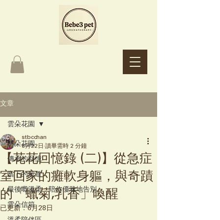
Bebe3 pet
Aromatherapy
文章
雲朵花園
stbcchan
雲朵花園
6月22日
讀畢需時 2 分鐘
【花花回憶錄 (二)】從急症
傳承的回憶
室回家的癱軟身軀，與奇蹟
當下的航道
最後嘅溫柔：陪你優雅地告別
的「蠟菊,乳香」喚醒
雲朵信箱
已更新：
6月28日