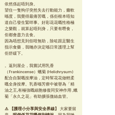
依然係起唔到身。
望住一隻狗仔突然失去行動能力，癱軟
喺度，我覺得最痛苦嘅，係佢根本唔知
道自己發生緊咩事。好彩花花嘅性格極
之樂觀，就算起唔到身，只要有嘢食，
佢都會盡力去食。
因為唔想見到佢咁無助，除咗跟足醫生
指示食藥，我哋亦決定喺日常護理上幫
佢舒緩下。
。返到屋企，我嘗試用乳香
（Frankincense）蠟菊 (Helichrysum) 
配合自製嘅按摩油，定時幫花花做輕柔
嘅全身按摩。乳香喺芳療中被譽為「精
油之王,有極強嘅細胞修復同安神作用 ,蠟
菊「永久之花」有助擴張微絲血管。
⚠️ 【護理小分享與安全界線】
 大家要留