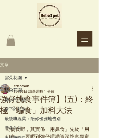
Bebe3 pet
Aromatherapy
文章
雲朵花園
stbcchan
雲朵花園
6月26日
讀畢需時 1 分鐘
強仔挑食事件簿】(五)：終
傳承的回憶
極「騙食」加料大法
當下的航道
最後嘅溫柔：陪你優雅地告別
雲朵信箱
動物食嘢，其實係「用鼻食」先於「用
口食」。要呃到強仔呢啲資深挑食專家