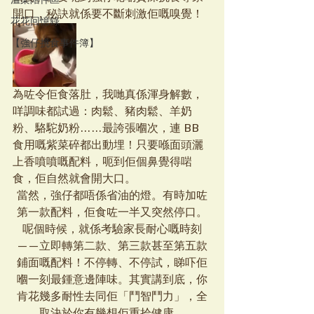
溫柔陪伴區
開口，秘訣就係要不斷刺激佢嘅嗅覺！
花花回憶錄
【強仔挑食事件簿】
為咗令佢食落肚，我哋真係渾身解數，
咩調味都試過：肉鬆、豬肉鬆、羊奶
粉、駱駝奶粉……最誇張嗰次，連 BB 
食用嘅紫菜碎都出動埋！只要喺面頭灑
上香噴噴嘅配料，呃到佢個鼻覺得啱
食，佢自然就會開大口。
當然，強仔都唔係省油的燈。有時加咗
第一款配料，佢食咗一半又突然停口。
呢個時候，就係考驗家長耐心嘅時刻
——立即轉第二款、第三款甚至第五款
鋪面嘅配料！不停轉、不停試，睇吓佢
嗰一刻最鍾意邊陣味。其實講到底，你
肯花幾多耐性去同佢「鬥智鬥力」，全
取決於你有幾想佢重拾健康。