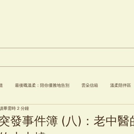
Bebe3 pet
Aromatherapy
產品)
雲朵花園
雲朵站
私人調配
線上預訂
道
最後嘅溫柔：陪你優雅地告別
雲朵信箱
溫柔陪伴區
讀畢需時 2 分鐘
突發事件簿 (八)：老中醫