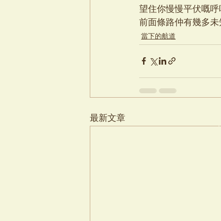
望住你慢慢平伏嘅呼
前面條路仲有幾多未
當下的航道
最新文章