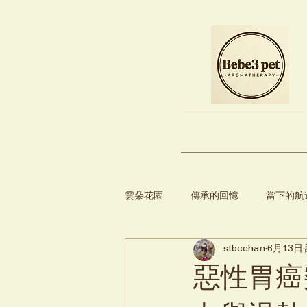
首頁
買份守護 (
雲朵花園
傳承的回憶
當下的航
stbcchan
6月13日
【強仔挑食事件簿】
惡性胃癌