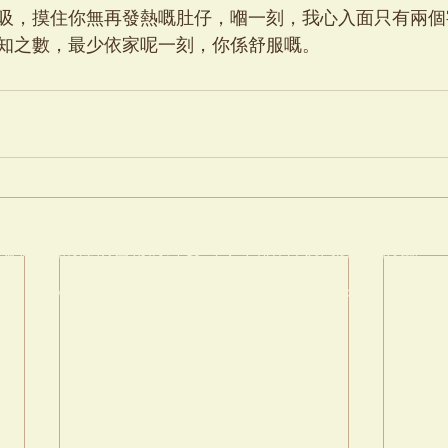
吸，摸住你無再發熱嘅肚仔，嗰一刻，我心入面只有兩個
知之數，最少依家呢一刻，你係舒服嘅。
本網站資訊僅供日常護理參考，不能替代專業獸醫診斷
Copyright © Bebe3 pet 2026 All Rights Reserved.