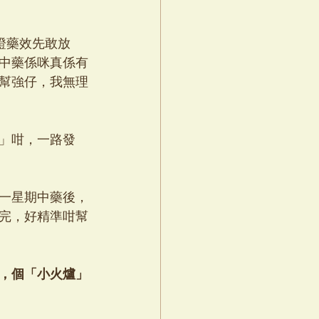
證藥效先敢放
中藥係咪真係有
幫強仔，我無理
」咁，一路發
一星期中藥後，
完，好精準咁幫
，個「小火爐」