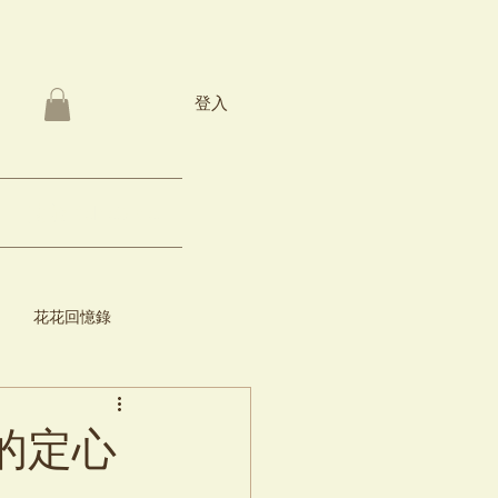
登入
關於Bebe3 pet
花花回憶錄
的定心