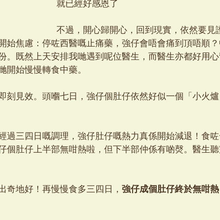
就已經好感恩了
不過，開心歸開心，回到現實，依然要見
開始焦慮：停咗西醫嘅止痛藥，強仔會唔會痛到頂唔順？
份。既然上天安排我哋遇到呢位醫生，而醫生亦都好用心
哋開始慢慢轉食中藥。
即刻見效。頭嗰七日，強仔個肚仔依然好似一個「小火爐
經過三四日嘅調理，強仔肚仔嘅熱力真係開始減退！食咗
仔個肚仔上半部無咁熱啦，但下半部仲係有啲㷫。醫生聽
出奇地好！再慢慢食多三四日，
強仔成個肚仔終於無咁熱