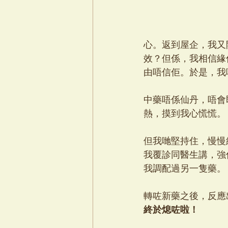
心。返到屋企，我又
效？但係，我相信緣
由唔信佢。於是，我
中藥唔係仙丹，唔會
熱，摸到我心慌慌。
但我哋堅持住，慢慢
我覆診同醫生講，強
我調配過另一隻藥。
轉咗新藥之後，反應
終於熄咗啦！