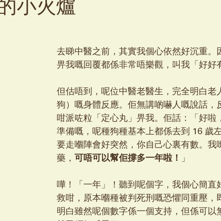
的小火爐
去睇中醫之前，其實我個心依然好沉重。
畀我嘅回覆都係非常唔樂觀，叫我「好好
但估唔到，呢位中醫老醫生，完全明白老
狗）嘅身體反應。佢無講啲嚇人嘅說話，
咁派咗粒「定心丸」畀我。佢話：「好啦
準備嘅，呢種狗種基本上都係去到 16 歲
要走嗰陣會好突然，你自己心裏有數。我
藥，
可唔可以幫佢撐多一年啦！
」
嘩！「一年」！聽到呢個字，我個心簡直
救咁，原本嗰種被判死刑嘅恐懼同重壓，
明白雖然呢個數字係一個支持，但係可以