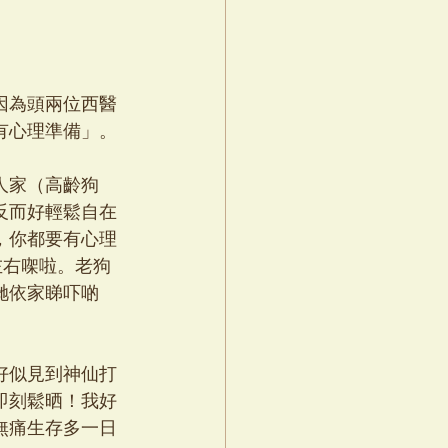
因為頭兩位西醫
有心理準備」。
人家（高齡狗
反而好輕鬆自在
，你都要有心理
左右㗎啦。老狗
哋依家睇吓啲
好似見到神仙打
即刻鬆晒！我好
無痛生存多一日