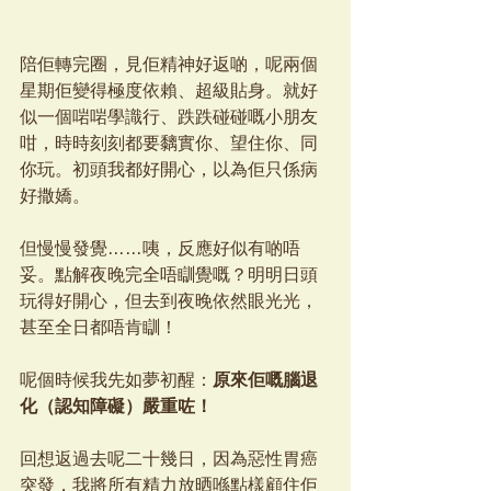
陪佢轉完圈，見佢精神好返啲，呢兩個
星期佢變得極度依賴、超級貼身。就好
似一個啱啱學識行、跌跌碰碰嘅小朋友
咁，時時刻刻都要黐實你、望住你、同
你玩。初頭我都好開心，以為佢只係病
好撒嬌。
但慢慢發覺……咦，反應好似有啲唔
妥。點解夜晚完全唔瞓覺嘅？明明日頭
玩得好開心，但去到夜晚依然眼光光，
甚至全日都唔肯瞓！
呢個時候我先如夢初醒：
原來佢嘅腦退
化（認知障礙）嚴重咗！
回想返過去呢二十幾日，因為惡性胃癌
突發，我將所有精力放晒喺點樣顧住佢