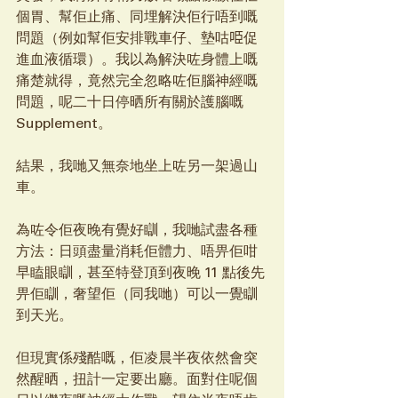
個胃、幫佢止痛、同埋解決佢行唔到嘅
問題（例如幫佢安排戰車仔、墊咕𠱸促
進血液循環）。我以為解決咗身體上嘅
痛楚就得，竟然完全忽略咗佢腦神經嘅
問題，呢二十日停晒所有關於護腦嘅 
Supplement。
結果，我哋又無奈地坐上咗另一架過山
車。
為咗令佢夜晚有覺好瞓，我哋試盡各種
方法：日頭盡量消耗佢體力、唔畀佢咁
早瞌眼瞓，甚至特登頂到夜晚 11 點後先
畀佢瞓，奢望佢（同我哋）可以一覺瞓
到天光。
但現實係殘酷嘅，佢凌晨半夜依然會突
然醒晒，扭計一定要出廳。面對住呢個