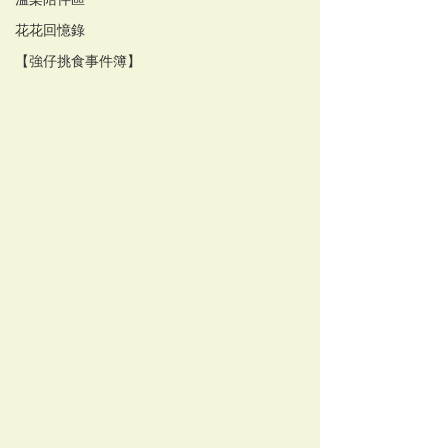
溫柔陪伴區
花花回憶錄
【強仔挑食事件簿】