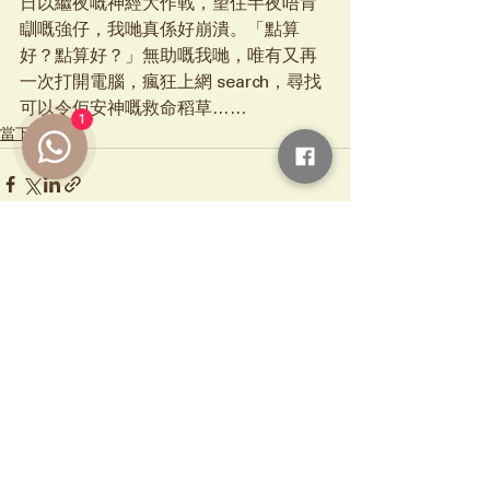
日以繼夜嘅神經大作戰，望住半夜唔肯
瞓嘅強仔，我哋真係好崩潰。「點算
好？點算好？」無助嘅我哋，唯有又再
一次打開電腦，瘋狂上網 search，尋找
可以令佢安神嘅救命稻草……
1
當下的航道
查看全部
最新文章