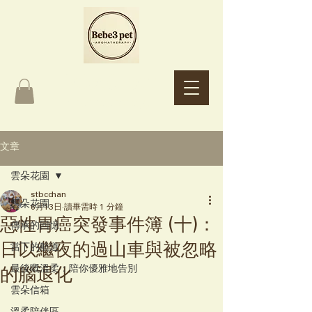
Bebe3 pet
Aromatherapy
文章
雲朵花園
stbcchan
雲朵花園
6月13日
讀畢需時 1 分鐘
惡性胃癌突發事件簿 (十)：
傳承的回憶
日以繼夜的過山車與被忽略
當下的航道
最後嘅溫柔：陪你優雅地告別
的腦退化
雲朵信箱