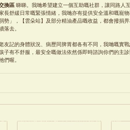
交換區
 睇睇。我哋希望建立一個互助嘅社群，讓同路人
家長舒緩日常嘅緊張情緒，我哋亦有提供安全溫和嘅寵物
弱勢」，【雲朵站】及部分精油產品嘅收益，都會撥捐畀
續落去。
老友記的身體狀況、病歷同脾胃都各有不同，我哋嘅實戰
孩子有不舒服，最安全嘅做法依然係即時諮詢你們的主診
牠們喔。
本網站資訊僅供日常護理參考，不能替代專業獸醫診斷