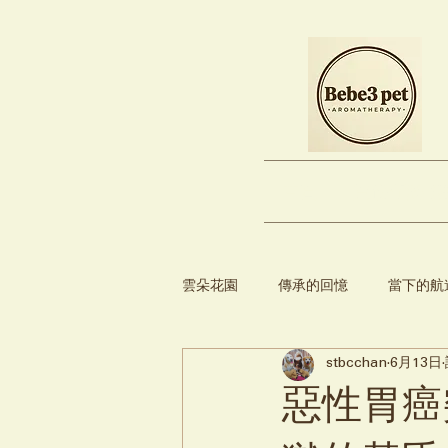
首頁
買份守護 (
雲朵花園
傳承的回憶
當下的航
stbcchan
6月13日
【強仔挑食事件簿】
惡性胃癌