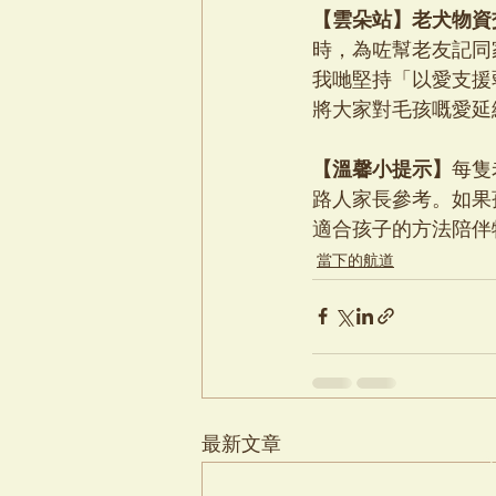
【雲朵站】老犬物資
時，為咗幫老友記同
我哋堅持「以愛支援
將大家對毛孩嘅愛延
【溫馨小提示】
每隻
路人家長參考。如果
適合孩子的方法陪伴
當下的航道
最新文章