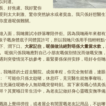
可以到達。
長、好焦慮。我好驚你
受到太大刺激、驚你突然缺水或者貧血。我只係好想醫生
你度過呢個難關。
鐘入面，我哋嘗試冷靜落嚟陪伴佢。因為我哋兩年來都有
概了解孩子嘅身體底子同體質許可，所以我哋只係用手指輕輕
下、潤下口。
大家記住，呢個做法絕對唔係大量當水飲，
。
 呢個只係我哋應對自己小朋友嘅個別情況而做嘅安撫
遇到突發情況不妨參考，最緊要係保持安靜，唔好令佢哋
，我哋搭的士趕去醫院。成個車程，你完全無郁過，連眼
：「可能你只係太攰啫，休息吓，見完醫生就無事㗎啦。
往充滿住呢啲令人無助嘅突發時刻。當下家長嘅心情真係
咩？其實喺日常生活中，為老友記做好身心靈嘅安撫準備
嘅路上覺得徬徨，或者屋企有閒置嘅老友記用品，不妨嚟