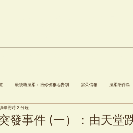
Bebe3 pet
Aromatherapy
產品)
雲朵花園
雲朵站
私人調配
線上預訂
道
最後嘅溫柔：陪你優雅地告別
雲朵信箱
溫柔陪伴區
讀畢需時 2 分鐘
突發事件 (一）：由天堂