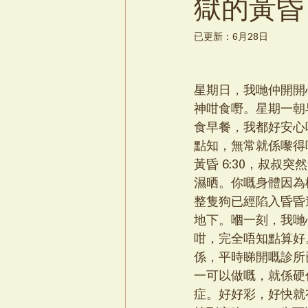
獄的黃昏
已更新：
6月28日
星期日，我哋仲開開
神咁食嘢。星期一朝
食早餐，我都好安心
點知，無常就係嚟得
黃昏 6:30，叔叔
濕晒。你嘅身體因為
整隻狗已經陷入昏昏
地下。嗰一刻，我哋
咁，完全唔知點算好
係，平時睇開嘅診所
一可以做嘅，就係硬住
症。好好彩，好快就