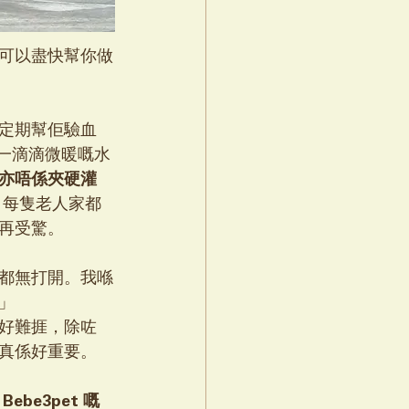
可以盡快幫你做
定期幫佢驗血 
點一滴滴微暖嘅水
亦唔係夾硬灌
，每隻老人家都
再受驚。
都無打開。我喺
」
好難捱，除咗
真係好重要。
 
Bebe3pet 嘅