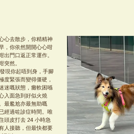
心心去散步，你精精神
早，你依然開開心心咁
咁出門口返正常運作。
咁突然。
突然發現你起唔到身，手腳
極度緊張而變得僵硬，
迷迷嘅狀態，癱軟困喺
心入面急到好似火燒
。最尷尬亦最無助嘅
已經過咗診症時間。唯
頭皮打去 24 小時急
有人接聽，但最快都要