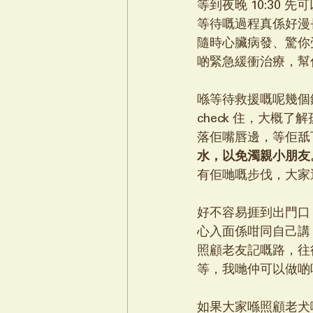
等到夜晚 10:30 先
等待嘅過程真係好漫
隨時心臟病發、驚你
啲緊急緩衝治療，幫
喺等待救援嘅呢幾個
check 住，大
落佢嘴唇邊，等佢舐
水，以免濁親小朋友
有佢哋嘅步伐，大家
好不容易捱到出門口
心入面係咁同自己講
照顧老友記嘅路，往
等，我哋仲可以做啲
如果大家喺照顧老犬