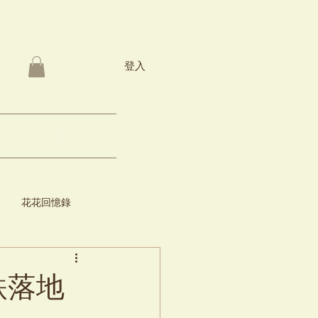
登入
關於Bebe3 pet
花花回憶錄
跌落地