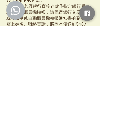
WeChat Pay付款。
2. 報名者若經銀行直接存款予指定銀行戶口
或經自動櫃員機轉帳，請保留銀行交易通知書
或存款單或自動櫃員機轉帳通知書的副本，並
寫上姓名、聯絡電話，將副本傳送到5167
5090以完成付款。
3. 如7日前未能完成付款(轉帳、直接存款或
PayMe) 及提供銀行交易通知書，將當作自動
放棄名額。
4. 如付款後因個人原因未能如期出席，所有
已繳付之費用將不會獲得退款及補課；
5. 若上課時中途自行退出，已繳付之費用將
不會獲得退款，亦不作補課；
6. 每堂最少參加人數4位，如因報名人數不
足、惡劣天氣或其他不可抗力因素而導致流
班，將會以電郵方式通知報名者，並會按排改
期或退款事宜。
7. 課堂人數最少4位，不足人數將改期，天氣
影響或特別事項有所更改會另行通知。
8. 如有任何問題，請Whatsapp或致電5167
5090查詢；
9. 如有任何爭議， Bebe3 pet保留最終決定
權。
10. Bebe3 pet有權使用現場所拍攝之照片及