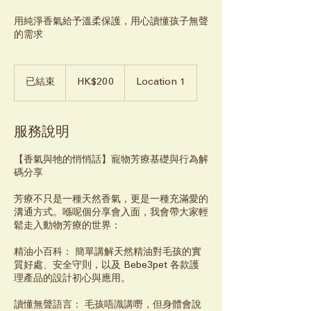
用純淨香氣給予溫柔保護，用心讀懂孩子無聲
的需求
200
港
已結束
已
HK$200
Location 1
元
結
束
服務說明
【香氣與牠的悄悄話】寵物芳療基礎與行為解
碼分享
芳療不只是一種天然香氣，更是一種充滿愛的
溝通方式。喺呢個分享會入面，我會帶大家輕
鬆走入動物芳療的世界：
精油小百科： 簡單講解天然精油對毛孩的實
質好處、安全守則，以及 Bebe3pet 各款護
理產品的設計初心與應用。
讀懂無聲語言： 毛孩唔識講嘢，但身體會說