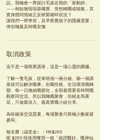
話。我哋會一齊探討毛孩近期的「新動靜」
——例如無啦啦舔嘴唇、突然轉圈或喘氣，其
實身體同情緒正反映緊啲咩狀況？
讓我們一齊學習，及早察覺孩子的隱藏需要，
俾佢哋最及時嘅安撫
取消政策
這不是一場商業講座，這是一場心靈的圍爐。
了解一隻毛孩，從來唔係一兩分鐘、聽一個講
座就可以解決嘅事。佢嘅性格、生活環境嘅轉
變、每一日微細嘅變化，全部都需要長時間嘅
觀察同交流。所以我哋嘅聚會，拒絕走馬看
花，只做最深入、最真實嘅小組分享。
為咗確保交流質素，每場聚會只限極少數家庭
參與。
報名費（誠意金）：HK$200
呢 $200 唔係用嚟買一個「保證醫好」嘅神仙