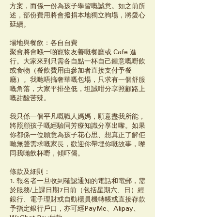
方案，而係一份為孩子學習嘅誠意。如之前所
述，部份費用將會撥捐本地獨立狗場，將愛心
延續。
場地與餐飲：各自自費
聚會將會喺一啲寵物友善嘅餐廳或 Cafe 進
行。大家來到只需各自點一杯自己鍾意嘅嘢飲
或食物（餐飲費用由參加者直接支付予餐
廳）。我哋唔搞奢華嘅包場，只求有一個舒服
嘅角落，大家平排坐低，坦誠咁分享照顧路上
嘅甜酸苦辣。
我只係一個平凡嘅職人媽媽，願意盡我所能，
將照顧孩子嘅經驗同芳療知識分享出嚟。如果
你都係一位願意為孩子花心思、想真正了解佢
哋無聲需求嘅家長，歡迎你帶埋你嘅故事，嚟
同我哋飲杯嘢，傾吓偈。
條款及細則：
1. 報名者一旦收到確認通知的電話和電郵，需
於服務/上課日期7日前（包括星期六、日）經
銀行、電子理財或自動櫃員機轉帳或直接存款
予指定銀行戶口，亦可經PayMe、Alipay、