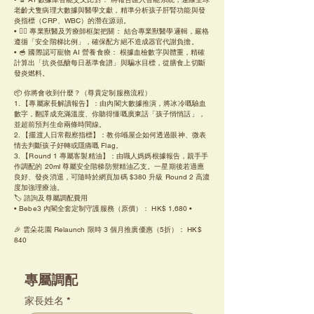
老齡犬隻病理大數據與醫學文獻，精準分析孩子肝腎功能與發
炎指標（CRP、WBC）的潛在源頭。
• 👨‍⚕️ 專業獸醫及芳療師框架把關： 結合專業獸醫學邏輯，嚴格
遵循「安全階梯比例」，確保配方絕不造成器官代謝負擔。
• 🥣 國際認可寵物 AI 營養食療： 根據血檢數字與體重，精確
計算出「抗炎低醣每日基準食譜」與騙水目標，從膳食上切斷
發炎燃料。
📦 你將會收到什麼？（尊貴定制服務流程）
1. 【專屬家長解讀報告】：由內閣大數據推演，將冰冷嘅驗血
數字，翻譯成充滿溫度、你聽得懂嘅廣東話「孩子悄悄話」，
並超前預判生命兩條時間線。
2. 【擺渡人日常觀察指標】：教你喺屋企如何透過眼神、微表
情去判斷孩子好轉或隱痛嘅 Flag。
3. 【Round 1 專屬客製精油】：由職人媽媽根據報告，親手手
作調配的 20ml 尊屬安全階梯防禦精油乙支。一星期後若適應
良好、發炎消退，可隨時於網頁加碼 $380 升級 Round 2 高濃
度加強理療油。
🏷️ 諮詢及尊屬調配費用
• Bebe3 內閣全套定制守護服務（原價）： HK$ 1,680 •
🎉 雲朵花園 Relaunch 限時 3 個月推廣優惠（5折）： HK$
840
專屬調配
家長姓名
*