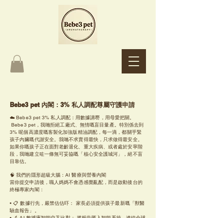
Bebe3 pet
Aromatherapy
Bebe3 pet 內閣：3% 私人調配尊屬守護申請
☁️ Bebe3 pet 3% 私人調配：用數據講嘢，用母愛把關。
Bebe3 pet，我哋拒絕工廠式、無情嘅盲目量產。特別係去到
3% 呢個高濃度嘅客製化加強版精油調配，每一滴，都關乎緊
孩子內臟嘅代謝安全。我哋不求賣得最快，只求做得最安全。
如果你嘅孩子正在面對老齡退化、重大疾病、或者處於安寧階
段，我哋建立咗一條無可妥協嘅「核心安全護城河」，絕不盲
目靠估。
🧠 我們的隱形超級大腦：AI 醫療與營養內閣
當你提交申請後，職人媽媽不會憑感覺亂配，而是啟動後台的
終極專家內閣：
• 📋 數據行先，嚴禁估估吓： 家長必須提供孩子最新嘅「獸醫
驗血報告」。
• 🔬 AI 數據庫智能交叉比對： 將報告匯入智能系統，連線全球