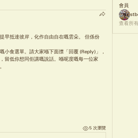
會員
stb
查看所有
提早抵達彼岸，化作自由自在嘅雲朵。 但係份
小食選單。請大家喺下面㩒「回覆 (Reply)」，
，留低你想同佢講嘅說話。喺呢度嘅每一位家
。
5 次瀏覽