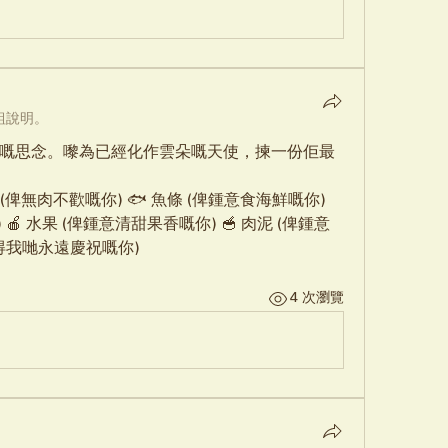
組說明。
嘅思念。嚟為已經化作雲朵嘅天使，揀一份佢最
肉 (俾無肉不歡嘅你) 🐟 魚條 (俾鍾意食海鮮嘅你) 
🍎 水果 (俾鍾意清甜果香嘅你) 🥣 肉泥 (俾鍾意
值得我哋永遠慶祝嘅你)
4 次瀏覽