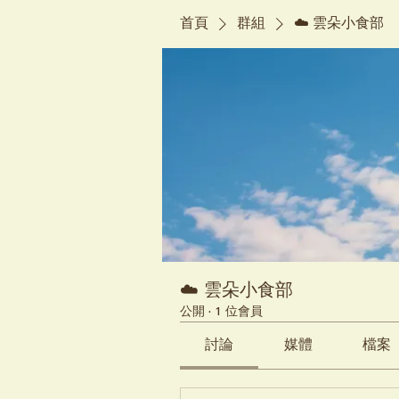
首頁
群組
☁️ 雲朵小食部
☁️ 雲朵小食部
公開
·
1 位會員
討論
媒體
檔案