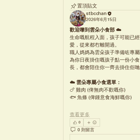
置頂貼文
stbcchan
2026年6月15日
歡迎嚟到雲朵小食部 ☁️
生命嘅航程入面，孩子可能已經
愛，從來都冇離開過。
職人媽媽為雲朵孩子準備咗專屬嘅
為你日夜掛住嘅孩子點一份小食
長，都會陪住你一齊去掛住佢哋
☁️ 雲朵專屬小食選單：
🍗 雞肉 (俾無肉不歡嘅你) 
🐟 魚條 (俾鍾意食海鮮嘅你) 
查看更多
0
0 則留言