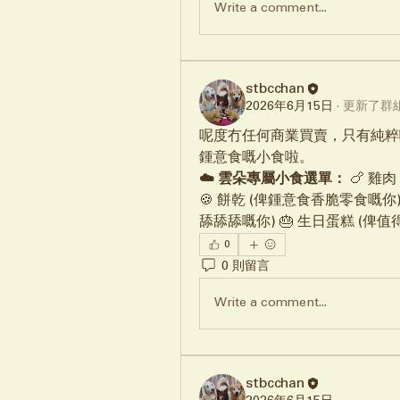
Write a comment...
stbcchan
2026年6月15日
·
更新了群
呢度冇任何商業買賣，只有純粹
鍾意食嘅小食啦。
☁️ 雲朵專屬小食選單：
 🍗 雞
🍪 餅乾 (俾鍾意食香脆零食嘅你) 
舔舔舔嘅你) 🎂 生日蛋糕 (俾
0
0 則留言
Write a comment...
stbcchan