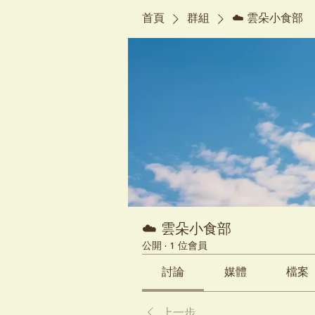
首頁
群組
☁️ 雲朵小食部
☁️ 雲朵小食部
公開
·
1 位會員
討論
媒體
檔案
上一步