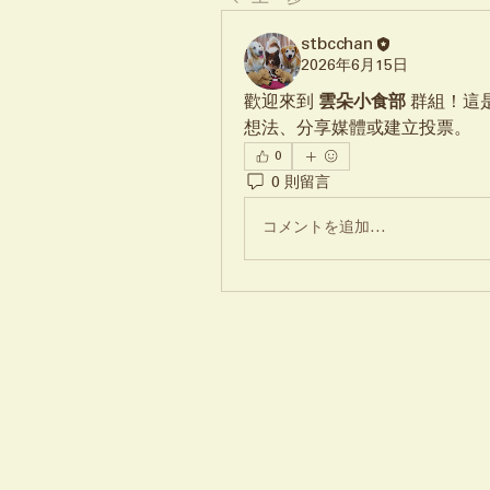
stbcchan
2026年6月15日
歡迎來到 
雲朵小食部
 群組！
想法、分享媒體或建立投票。
0
0 則留言
コメントを追加…